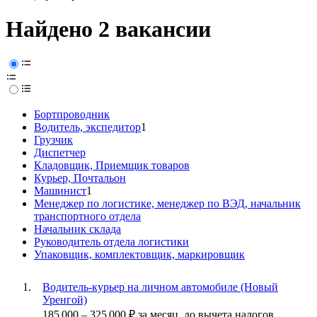
Найдено 2 вакансии
Бортпроводник
Водитель, экспедитор
1
Грузчик
Диспетчер
Кладовщик, Приемщик товаров
Курьер, Почтальон
Машинист
1
Менеджер по логистике, менеджер по ВЭД, начальник
транспортного отдела
Начальник склада
Руководитель отдела логистики
Упаковщик, комплектовщик, маркировщик
Водитель-курьер на личном автомобиле (Новый
Уренгой)
185 000
–
325 000
₽
за месяц,
до вычета налогов